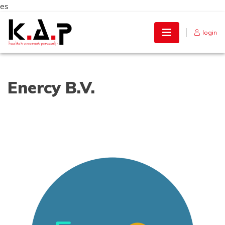
es
Skip
to
login
content
Enercy B.V.