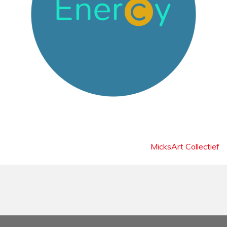
Bericht
MicksArt Collectief
navigatie