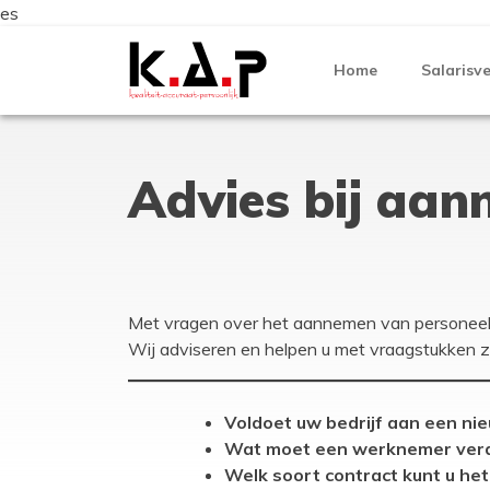
es
Skip
to
Home
Salarisv
content
Advies bij aan
Met vragen over het aannemen van personeel b
Wij adviseren en helpen u met vraagstukken z
Voldoet uw bedrijf aan een ni
Wat moet een werknemer ver
Welk soort contract kunt u he