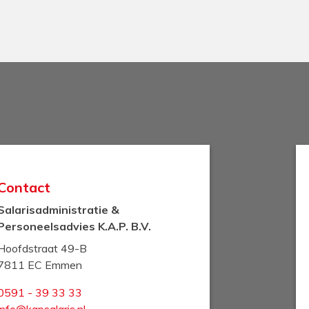
Contact
Salarisadministratie &
Personeelsadvies K.A.P. B.V.
Hoofdstraat 49-B
7811 EC Emmen
0591 - 39 33 33